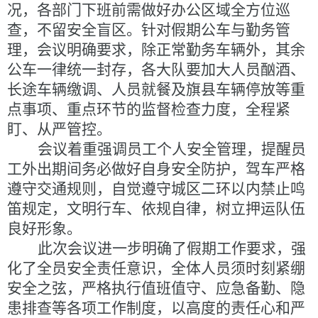
况，各部门下班前需做好办公区域全方位巡
查，不留安全盲区。针对假期公车与勤务管
理，
会议
明确要求，除正常勤务车辆外，其余
公车一律统一封存，各大队要加大人员酗酒、
长途车辆缴调、人员就餐及旗县车辆停放等重
点事项、重点环节的监督检查力度，全程紧
盯、从严管控。
会议着重强调员工个人安全管理，提醒员
工外出期间务必做好自身安全防护，驾车严格
遵守交通规则，自觉遵守城区二环以内禁止鸣
笛规定，文明行车、依规自律，树立押运队伍
良好形象。
此次会议进一步明确了假期工作要求，强
化了全员安全责任意识，全体人员
须
时刻紧绷
安全之弦，严格执行值班值守、应急备勤、隐
患排查等各项工作制度，以高度的责任心和严