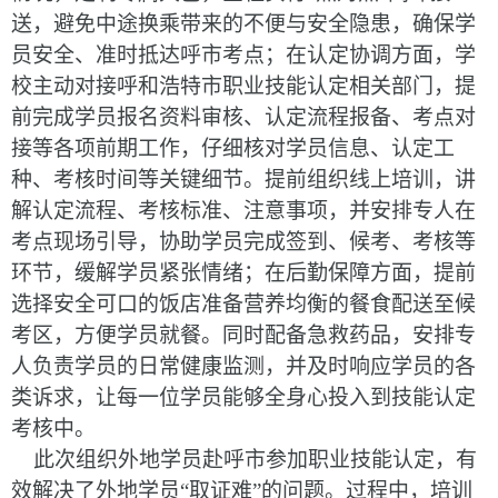
送，避免中途换乘带来的不便与安全隐患，确保学
员安全、准时抵达呼市考点
；
在认定协调方面，学
校主动对接呼和浩特市职业技能认定相关部门，
提
前完成学员报名资料审核、认定流程报备、考点对
接等各项前期工作，
仔细
核对学员信息、认定工
种、考核时间等关键细节
。
提前组织线上培训，
讲
解认定流程、考核标准、注意事项，并安排专人在
考点现场引导，协助学员完成签到、候考、考核等
环节，缓解学员紧张情绪
；
在后勤保障方面，
提前
选择安全
可口
的饭店
准备
营养均衡的
餐食
配送至候
考区，方便学员就餐。同时配备急救药品，安排专
人负责学员的日常健康监测，
并
及时响应学员的各
类诉求，
让每一位学员能够全身心投入到技能认定
考核中。
此次组织外地学员赴呼市参加职业技能认定，
有
效解决了外地学员
“取证难”的问题
。过程中，培训