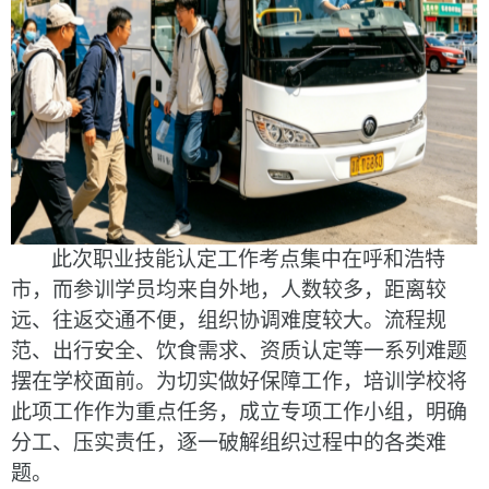
此次职业技能认定工作
考点集中在呼和浩特
市，
而
参训学员均来自外地，
人数较多，
距离较
远、往返交通不便，
组织协调难度较大。
流程
规
范
、
出行安全、饮食需求、
资质
认定
等
一系列难题
摆在学校面前。
为切实
做好
保障
工作
，培训学校
将
此项工作作为重点任务，成立专项工作小组，明确
分工、压实责任，逐一破解组织过程中的各类难
题。