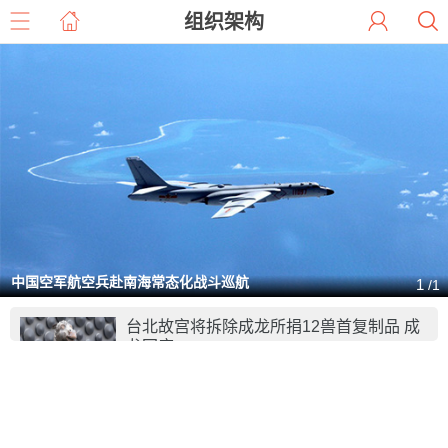
组织架构
中国空军航空兵赴南海常态化战斗巡航
1
/1
台北故宫将拆除成龙所捐12兽首复制品 成
龙回应
成龙捐给台北故宫(微博)南院的12生肖兽首，面临斩
评论 0
首命运。
09-23
加拿大同意与中国协商引渡条约 转变抵制