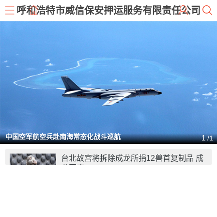
呼和浩特市威信保安押运服务有限责任公司
中国空军航空兵赴南海常态化战斗巡航
1
/1
台北故宫将拆除成龙所捐12兽首复制品 成
龙回应
成龙捐给台北故宫(微博)南院的12生肖兽首，面临斩
评论 0
首命运。
09-23
加拿大同意与中国协商引渡条约 转变抵制