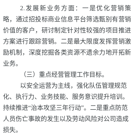
2.
发展新业务方面：
一是
优化营销策
略，通过招投标商业信息平台筛选甄别有营销
价值
的
客户，研讨制定针对性
较
强的
项目推进
方案进行跟踪营销。二是最大限度发挥营销激
励机制，深度挖掘各类资源不遗余力地开拓新
业务。
（三）重点经营管理工作目标。
以安全运营为主线
，
强化
队伍
管理
规范
化、执行力、
业务技能、
服务意识
提升
培训。
持续推进
“治本攻坚三年行动”。
二是
重点防范
人员
伤亡事故的发生以及劳动风险对公司造成
损失
。